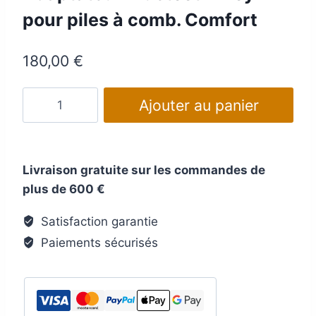
pour piles à comb. Comfort
180,00
€
quantité
Ajouter au panier
de
Adaptateur
Bluetooth
Livraison gratuite sur les commandes de
Efoy
plus de 600 €
BT1
pour
Satisfaction garantie
piles
Paiements sécurisés
à
comb.
Comfort