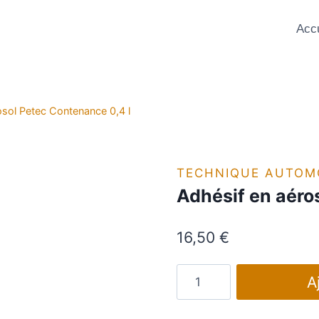
Accu
osol Petec Contenance 0,4 l
TECHNIQUE AUTOM
Adhésif en aéro
16,50
€
quantité
A
de
Adhésif