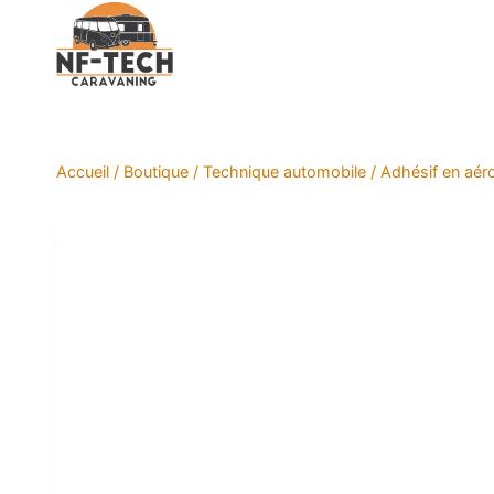
Aller
au
contenu
Accueil
/
Boutique
/
Technique automobile
/
Adhésif en aér