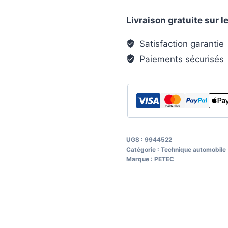
en
Livraison gratuite sur
aérosol
Petec
Satisfaction garantie
Contenance
Paiements sécurisés
0,4
l
UGS :
9944522
Catégorie :
Technique automobile
Marque :
PETEC