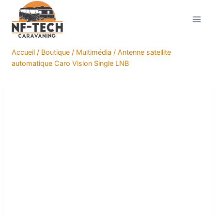
Aller
au
contenu
Accueil
/
Boutique
/
Multimédia
/
Antenne satellite
automatique Caro Vision Single LNB