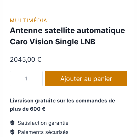
MULTIMÉDIA
Antenne satellite automatique
Caro Vision Single LNB
2045,00
€
quantité
Ajouter au panier
de
Antenne
satellite
Livraison gratuite sur les commandes de
automatique
plus de 600 €
Caro
Satisfaction garantie
Vision
Paiements sécurisés
Single