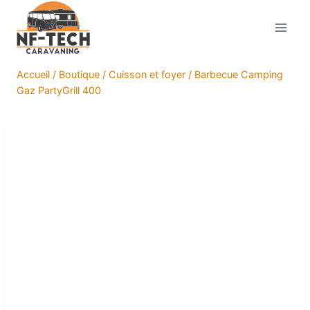
Aller
au
contenu
Accueil
/
Boutique
/
Cuisson et foyer
/
Barbecue Camping
Gaz PartyGrill 400