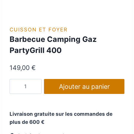
CUISSON ET FOYER
Barbecue Camping Gaz
PartyGrill 400
149,00
€
quantité
Ajouter au panier
de
Barbecue
Camping
Livraison gratuite sur les commandes de
Gaz
plus de 600 €
PartyGrill
400