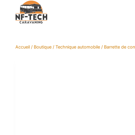
Aller
au
contenu
Accueil
/
Boutique
/
Technique automobile
/
Barrette de c