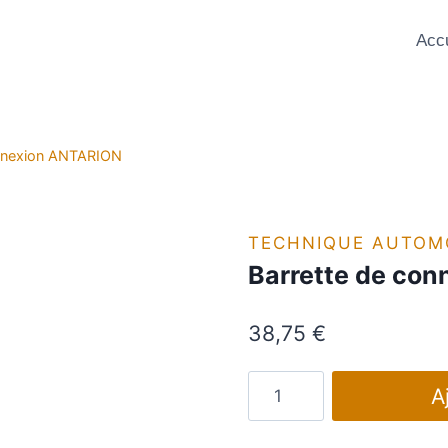
Accu
onnexion ANTARION
TECHNIQUE AUTOM
Barrette de co
38,75
€
quantité
A
de
Barrette