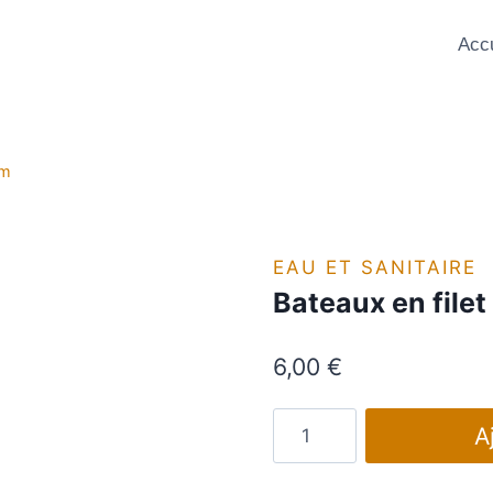
Accu
cm
EAU ET SANITAIRE
Bateaux en filet
6,00
€
quantité
A
de
Bateaux