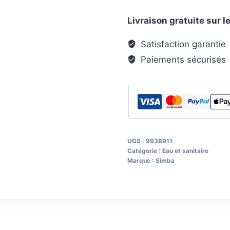
en
Livraison gratuite sur
filet
L
Satisfaction garantie
15
Paiements sécurisés
cm
UGS :
9938911
Catégorie :
Eau et sanitaire
Marque :
Simba