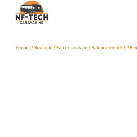
Aller
au
contenu
Accueil
/
Boutique
/
Eau et sanitaire
/
Bateaux en filet L 15 