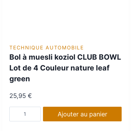
TECHNIQUE AUTOMOBILE
Bol à muesli koziol CLUB BOWL
Lot de 4 Couleur nature leaf
green
25,95
€
quantité
Ajouter au panier
de
Bol