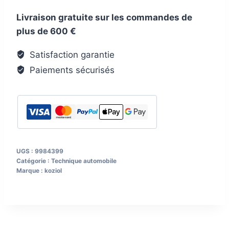
à
Livraison gratuite sur les commandes de
muesli
plus de 600 €
koziol
CLUB
Satisfaction garantie
BOWL
Paiements sécurisés
Lot
de
4
Couleur
nature
leaf
UGS :
9984399
green
Catégorie :
Technique automobile
Marque :
koziol