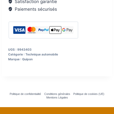
Satisfaction garantie
vélo,
Paiements sécurisés
noir
UGS :
9943403
Catégorie :
Technique automobile
Marque :
Quipon
Politique de confidentialité
Conditions générales
Politique de cookies (UE)
Mentions Légales