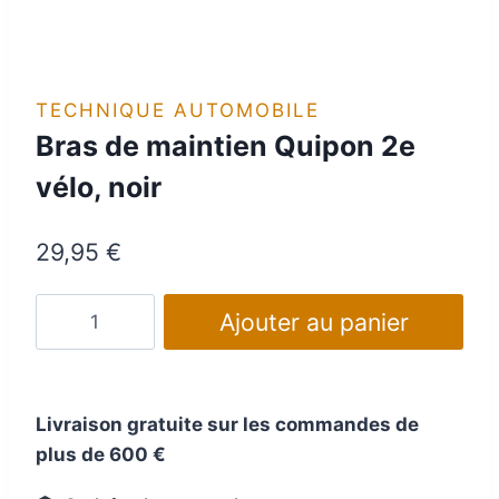
TECHNIQUE AUTOMOBILE
Bras de maintien Quipon 2e
vélo, noir
29,95
€
quantité
Ajouter au panier
de
Bras
de
Livraison gratuite sur les commandes de
maintien
plus de 600 €
Quipon
2e