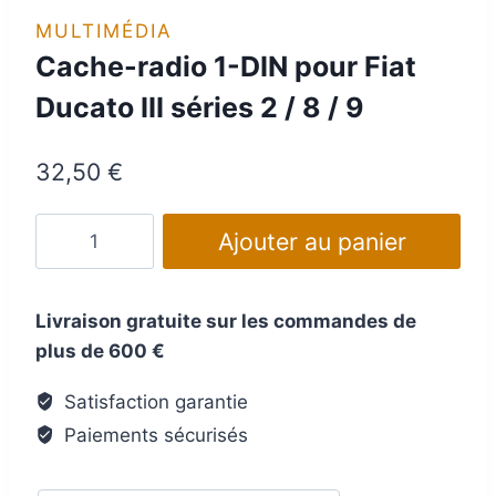
MULTIMÉDIA
Cache-radio 1-DIN pour Fiat
Ducato III séries 2 / 8 / 9
32,50
€
quantité
Ajouter au panier
de
Cache-
radio
Livraison gratuite sur les commandes de
1-
plus de 600 €
DIN
Satisfaction garantie
pour
Paiements sécurisés
Fiat
Ducato
III