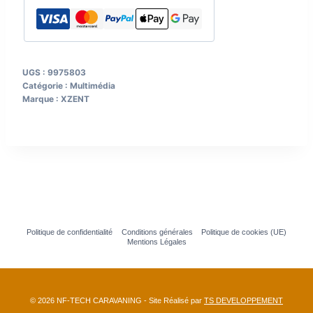
séries
2
/
UGS :
9975803
8
Catégorie :
Multimédia
/
Marque :
XZENT
9
Politique de confidentialité
Conditions générales
Politique de cookies (UE)
Mentions Légales
© 2026 NF-TECH CARAVANING - Site Réalisé par
TS DEVELOPPEMENT