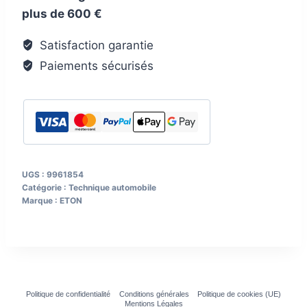
plus de 600 €
actif
ETON
Satisfaction garantie
USB6AR
Paiements sécurisés
pour
MB
Sprinter,
Ford
Transit
et
UGS :
9961854
autres
Catégorie :
Technique automobile
Marque :
ETON
Politique de confidentialité
Conditions générales
Politique de cookies (UE)
Mentions Légales