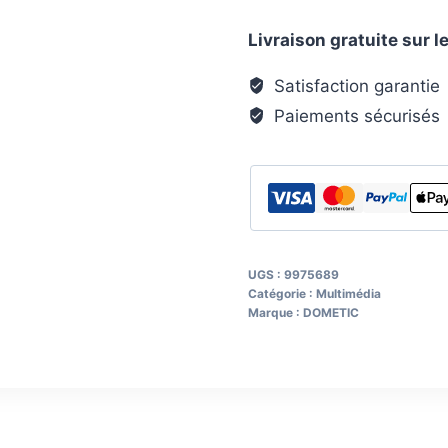
de
Livraison gratuite sur
recul
CAM360
Satisfaction garantie
AHDHD
Paiements sécurisés
noire
UGS :
9975689
Catégorie :
Multimédia
Marque :
DOMETIC