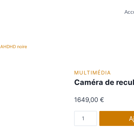
Accu
 AHDHD noire
MULTIMÉDIA
Caméra de recu
1649,00
€
quantité
A
de
Caméra