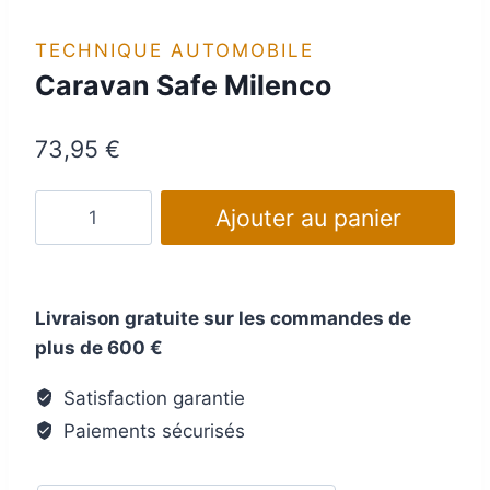
TECHNIQUE AUTOMOBILE
Caravan Safe Milenco
73,95
€
quantité
Ajouter au panier
de
Caravan
Safe
Livraison gratuite sur les commandes de
Milenco
plus de 600 €
Satisfaction garantie
Paiements sécurisés