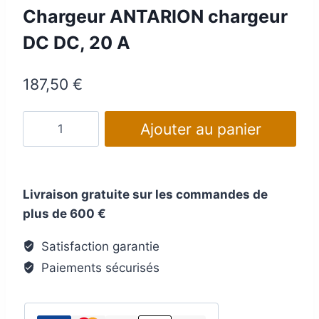
Chargeur ANTARION chargeur
DC DC, 20 A
187,50
€
quantité
Ajouter au panier
de
Chargeur
ANTARION
Livraison gratuite sur les commandes de
chargeur
plus de 600 €
DC
DC,
Satisfaction garantie
20
Paiements sécurisés
A