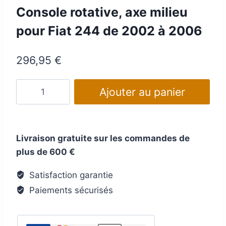
Console rotative, axe milieu
pour Fiat 244 de 2002 à 2006
296,95
€
quantité
Ajouter au panier
de
Console
rotative,
Livraison gratuite sur les commandes de
axe
plus de 600 €
milieu
pour
Satisfaction garantie
Fiat 244
Paiements sécurisés
de
2002
à