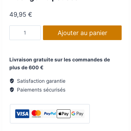
49,95
€
quantité
Ajouter au panier
de
Dévidoir
pour
Livraison gratuite sur les commandes de
appareils
plus de 600 €
de
vidange
Satisfaction garantie
26 pouces
Paiements sécurisés