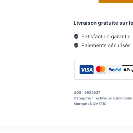
Écran
7
Livraison gratuite sur
pouces
LCD
Satisfaction garantie
M75L
Paiements sécurisés
indiv.
pour
Perfect
View
9954902
UGS :
9932937
Catégorie :
Technique automobile
Marque :
DOMETIC