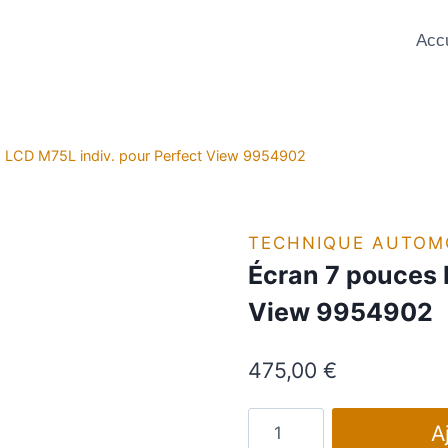
Accu
 LCD M75L indiv. pour Perfect View 9954902
TECHNIQUE AUTOM
Écran 7 pouces 
View 9954902
475,00
€
quantité
A
de