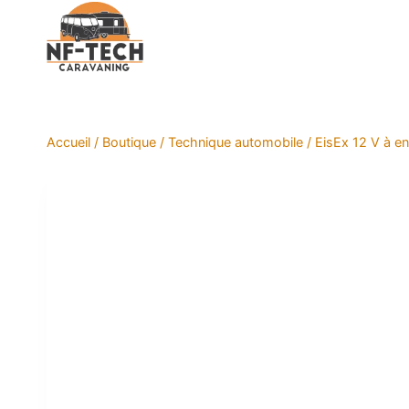
Aller
au
contenu
Accueil
/
Boutique
/
Technique automobile
/
EisEx 12 V à e