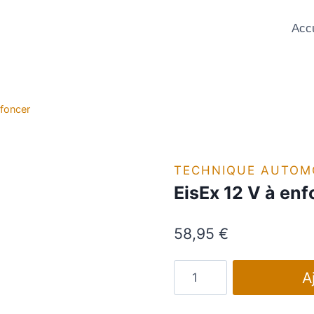
Accu
nfoncer
TECHNIQUE AUTOM
EisEx 12 V à enf
58,95
€
quantité
A
de
EisEx