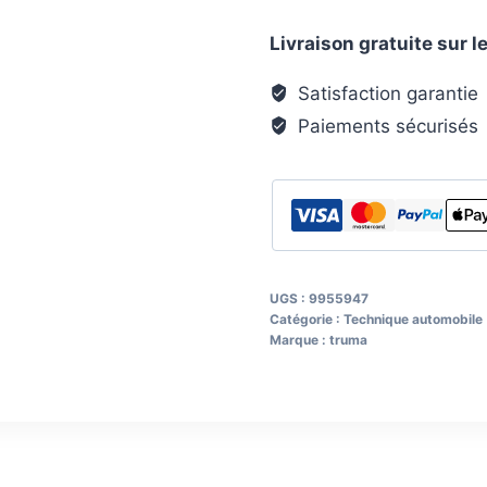
12
Livraison gratuite sur
V
à
Satisfaction garantie
enfoncer
Paiements sécurisés
UGS :
9955947
Catégorie :
Technique automobile
Marque :
truma