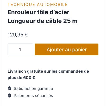
TECHNIQUE AUTOMOBILE
Enrouleur tôle d’acier
Longueur de câble 25 m
129,95
€
quantité
Ajouter au panier
de
Enrouleur
tôle
Livraison gratuite sur les commandes de
d’acier
plus de 600 €
Longueur
de
Satisfaction garantie
câble
Paiements sécurisés
25
m