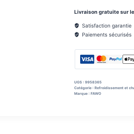
Ventilateur
Livraison gratuite sur
G
droit
Satisfaction garantie
10
Paiements sécurisés
mm
UGS :
9958365
Catégorie :
Refroidissement et ch
Marque :
FAWO