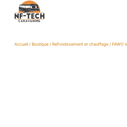
Aller
au
contenu
Accueil
/
Boutique
/
Refroidissement et chauffage
/
FAWO Ve