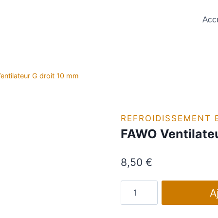
Accu
ntilateur G droit 10 mm
REFROIDISSEMENT 
FAWO Ventilateu
8,50
€
quantité
A
de
FAWO