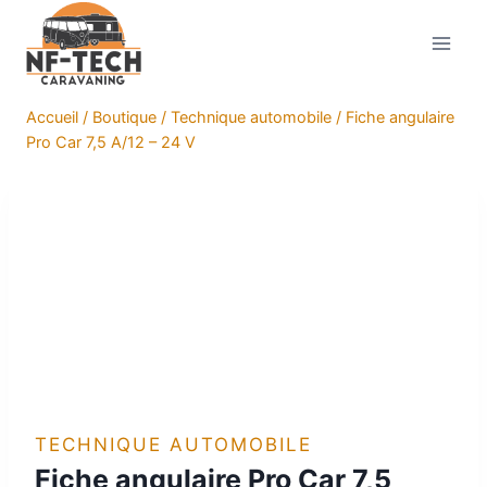
Aller
au
contenu
Accueil
/
Boutique
/
Technique automobile
/
Fiche angulaire
Pro Car 7,5 A/12 – 24 V
TECHNIQUE AUTOMOBILE
Fiche angulaire Pro Car 7,5