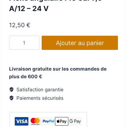
A/12 – 24 V
12,50
€
quantité
Ajouter au panier
de
Fiche
angulaire
Livraison gratuite sur les commandes de
Pro
plus de 600 €
Car
7,5
Satisfaction garantie
A/12
Paiements sécurisés
-
24
V