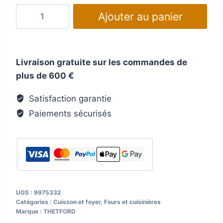
quantité
Ajouter au panier
de
Four
THETFORD
Livraison gratuite sur les commandes de
Triplex
plus de 600 €
Plus
Satisfaction garantie
Paiements sécurisés
UGS :
9975332
Catégories :
Cuisson et foyer
,
Fours et cuisinières
Marque :
THETFORD