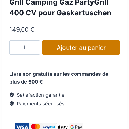
Grill Camping Gaz PartyGrill
400 CV pour Gaskartuschen
149,00
€
quantité
Ajouter au panier
de
Grill
Camping
Livraison gratuite sur les commandes de
Gaz
plus de 600 €
PartyGrill
400
Satisfaction garantie
CV
Paiements sécurisés
pour
Gaskartuschen