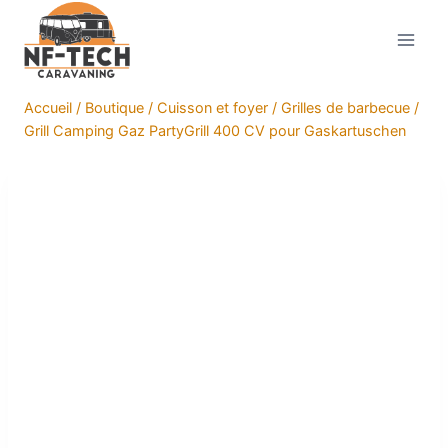
Aller
au
contenu
Accueil
/
Boutique
/
Cuisson et foyer
/
Grilles de barbecue
/
Grill Camping Gaz PartyGrill 400 CV pour Gaskartuschen