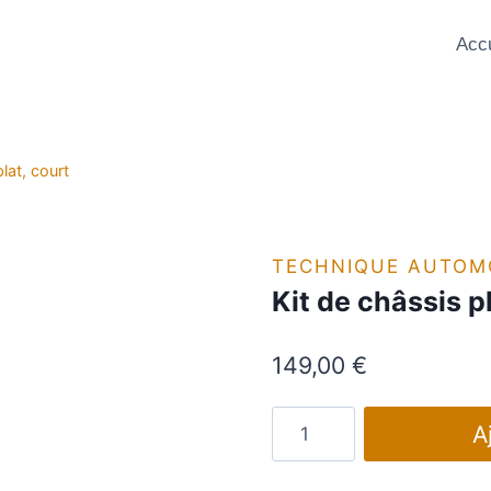
Accu
lat, court
TECHNIQUE AUTOM
Kit de châssis p
149,00
€
quantité
A
de
Kit