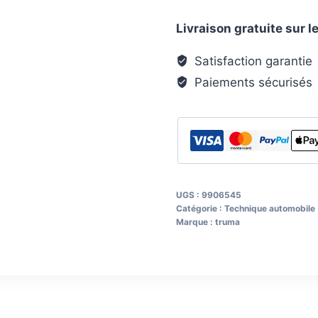
de
Livraison gratuite sur
châssis
plat,
Satisfaction garantie
court
Paiements sécurisés
UGS :
9906545
Catégorie :
Technique automobile
Marque :
truma