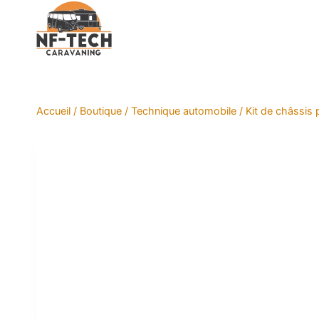
Aller
au
contenu
Accueil
/
Boutique
/
Technique automobile
/
Kit de châssis p