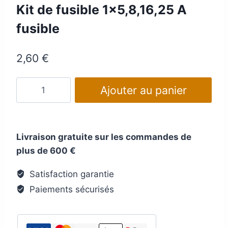
Kit de fusible 1×5,8,16,25 A
fusible
2,60
€
quantité
Ajouter au panier
de
Kit
de
Livraison gratuite sur les commandes de
fusible
plus de 600 €
1x5,8,16,25
A
Satisfaction garantie
fusible
Paiements sécurisés