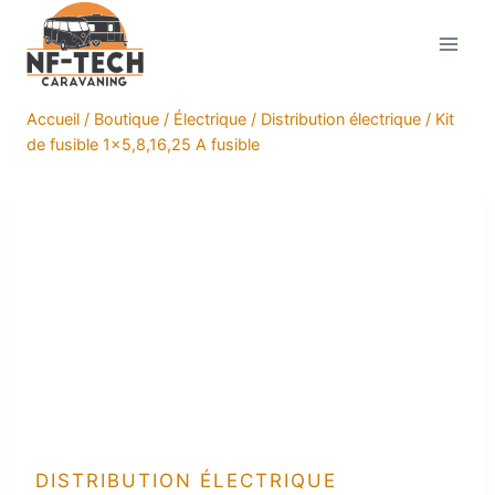
Aller
au
contenu
Accueil
/
Boutique
/
Électrique
/
Distribution électrique
/
Kit
de fusible 1×5,8,16,25 A fusible
DISTRIBUTION ÉLECTRIQUE