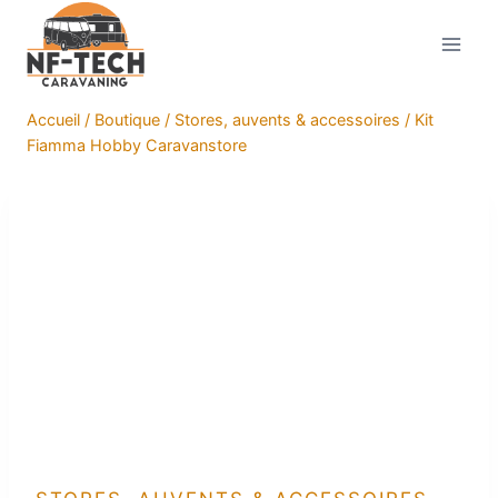
Aller
au
contenu
Accueil
/
Boutique
/
Stores, auvents & accessoires
/
Kit
Fiamma Hobby Caravanstore