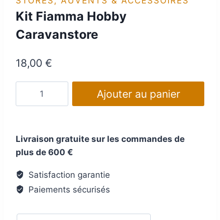
STORES, AUVENTS & ACCESSOIRES
Kit Fiamma Hobby
Caravanstore
18,00
€
quantité
Ajouter au panier
de
Kit
Fiamma
Livraison gratuite sur les commandes de
Hobby
plus de 600 €
Caravanstore
Satisfaction garantie
Paiements sécurisés