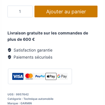
quantité
Ajouter au panier
de
Kit
montage
Livraison gratuite sur les commandes de
GARMIN
plus de 600 €
Iveco
Daily
Satisfaction garantie
Paiements sécurisés
UGS :
9957642
Catégorie :
Technique automobile
Marque :
GARMIN