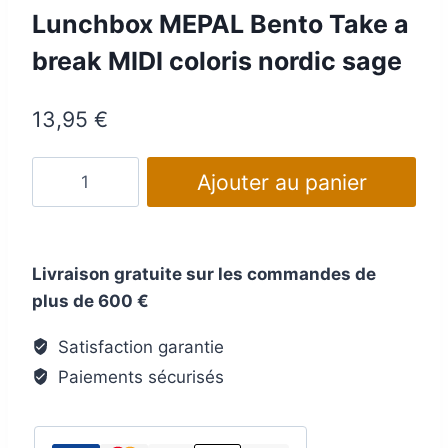
Lunchbox MEPAL Bento Take a
break MIDI coloris nordic sage
13,95
€
quantité
Ajouter au panier
de
Lunchbox
MEPAL
Livraison gratuite sur les commandes de
Bento
plus de 600 €
Take
a
Satisfaction garantie
break
Paiements sécurisés
MIDI
coloris
nordic