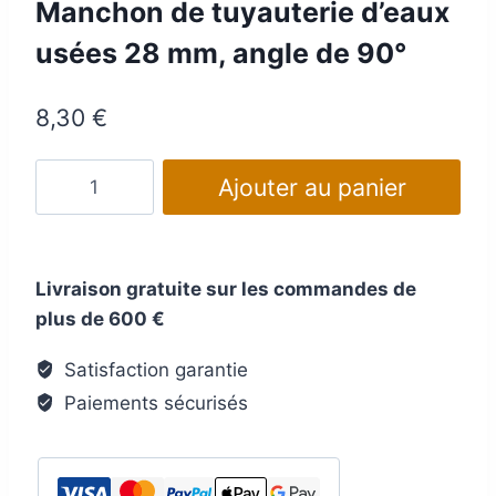
Manchon de tuyauterie d’eaux
usées 28 mm, angle de 90°
8,30
€
quantité
Ajouter au panier
de
Manchon
de
Livraison gratuite sur les commandes de
tuyauterie
plus de 600 €
d'eaux
usées
Satisfaction garantie
28
Paiements sécurisés
mm,
angle
de