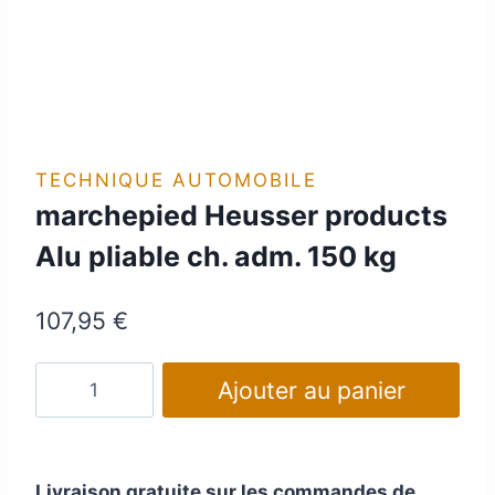
TECHNIQUE AUTOMOBILE
marchepied Heusser products
Alu pliable ch. adm. 150 kg
107,95
€
quantité
Ajouter au panier
de
marchepied
Heusser
Livraison gratuite sur les commandes de
products