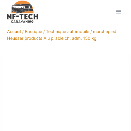
Aller
au
contenu
Accueil
/
Boutique
/
Technique automobile
/
marchepied
Heusser products Alu pliable ch. adm. 150 kg