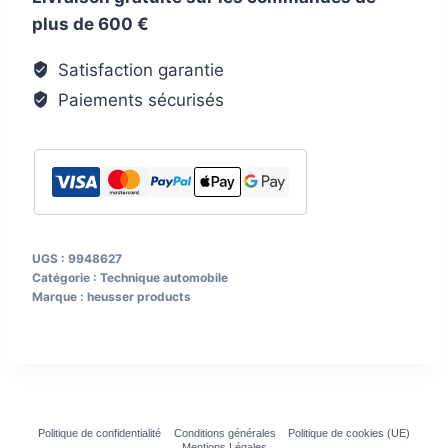
plus de 600 €
Alu
pliable
Satisfaction garantie
ch.
Paiements sécurisés
adm.
150
kg
UGS :
9948627
Catégorie :
Technique automobile
Marque :
heusser products
Politique de confidentialité
Conditions générales
Politique de cookies (UE)
Mentions Légales