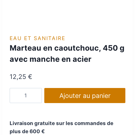
EAU ET SANITAIRE
Marteau en caoutchouc, 450 g
avec manche en acier
12,25
€
quantité
Ajouter au panier
de
Marteau
en
Livraison gratuite sur les commandes de
caoutchouc,
plus de 600 €
450