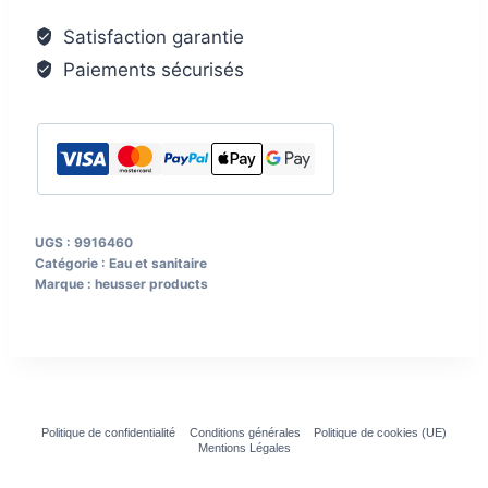
g
Satisfaction garantie
avec
Paiements sécurisés
manche
en
acier
UGS :
9916460
Catégorie :
Eau et sanitaire
Marque :
heusser products
Politique de confidentialité
Conditions générales
Politique de cookies (UE)
Mentions Légales