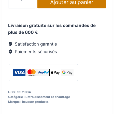
Ajouter au panier
de
Mèche
de
Livraison gratuite sur les commandes de
rechange
plus de 600 €
pour
chauffage
Satisfaction garantie
au
Paiements sécurisés
petrolezung
Heusser
products
UGS :
9971034
Catégorie :
Refroidissement et chauffage
Marque :
heusser products