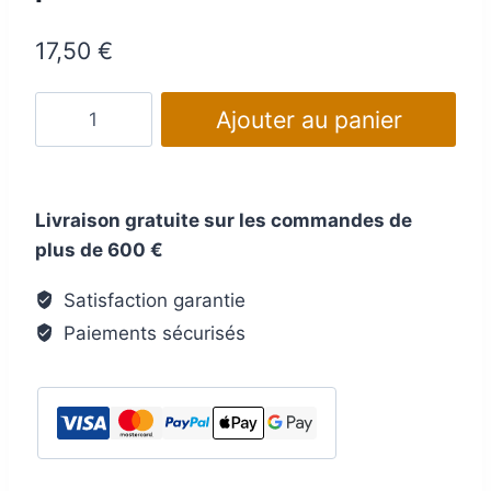
17,50
€
quantité
Ajouter au panier
de
Mini
adaptateur
Livraison gratuite sur les commandes de
court
plus de 600 €
13-
7
Satisfaction garantie
pôles
Paiements sécurisés