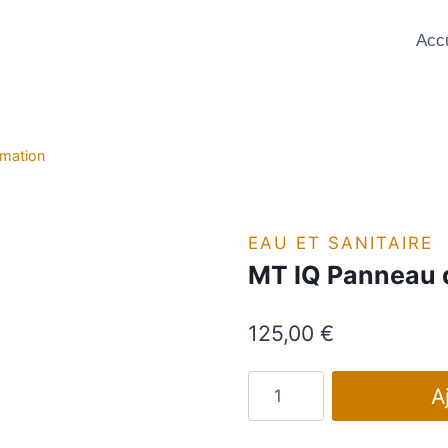
Accu
rmation
EAU ET SANITAIRE
MT IQ Panneau d
125,00
€
quantité
A
de
MT