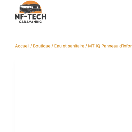
Aller
au
contenu
Accueil
/
Boutique
/
Eau et sanitaire
/
MT IQ Panneau d’info