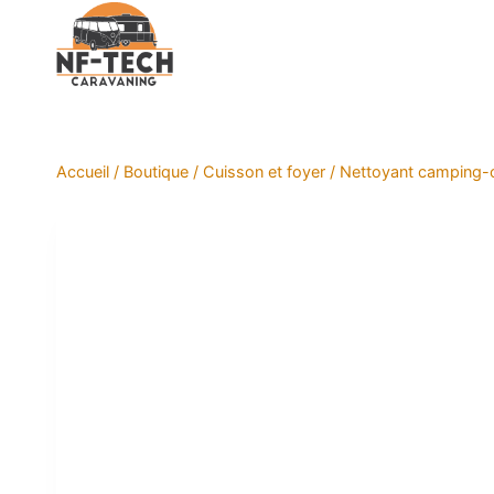
Aller
au
contenu
Accueil
/
Boutique
/
Cuisson et foyer
/
Nettoyant camping-c