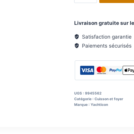
Nettoyant
camping-
Livraison gratuite sur
cars
et
Satisfaction garantie
caravanes
Paiements sécurisés
Campy
cont.
0,5
l
UGS :
9945562
Catégorie :
Cuisson et foyer
Marque :
Yachticon