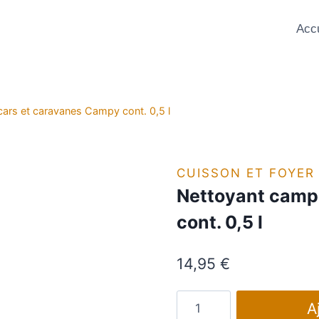
Accu
ars et caravanes Campy cont. 0,5 l
CUISSON ET FOYER
Nettoyant camp
cont. 0,5 l
14,95
€
quantité
A
de