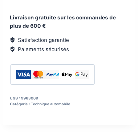
Niederdruckregler
GOK
Livraison gratuite sur les commandes de
Typ
plus de 600 €
EN71
1,2
Satisfaction garantie
kg/h
Paiements sécurisés
Leistungsstufe
2
mit
Manometer
UGS :
9963009
Catégorie :
Technique automobile