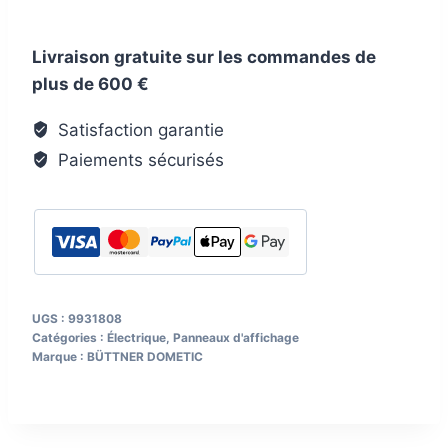
Ordinateur
de
Livraison gratuite sur les commandes de
batterie
plus de 600 €
Büttner
MT
Satisfaction garantie
5000iQ
Paiements sécurisés
avec
un
shunt
200
A
UGS :
9931808
Catégories :
Électrique
,
Panneaux d'affichage
Marque :
BÜTTNER DOMETIC