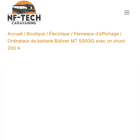
Aller
au
contenu
Accueil
/
Boutique
/
Électrique
/
Panneaux d'affichage
/
Ordinateur de batterie Büttner MT 5000iQ avec un shunt
200 A