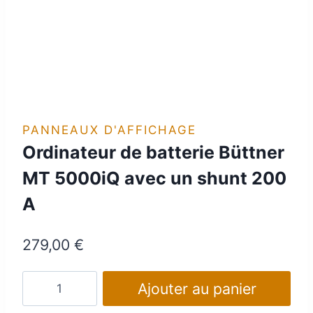
PANNEAUX D'AFFICHAGE
Ordinateur de batterie Büttner
MT 5000iQ avec un shunt 200
A
279,00
€
quantité
Ajouter au panier
de