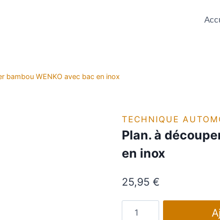
Accu
per bambou WENKO avec bac en inox
TECHNIQUE AUTOM
Plan. à découp
en inox
25,95
€
quantité
A
de