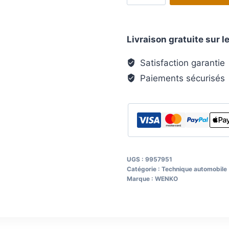
Plan.
à
Livraison gratuite sur
découper
bambou
Satisfaction garantie
WENKO
Paiements sécurisés
avec
bac
en
inox
UGS :
9957951
Catégorie :
Technique automobile
Marque :
WENKO