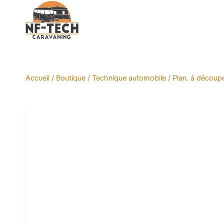
Aller
au
contenu
Accueil
/
Boutique
/
Technique automobile
/
Plan. à décou