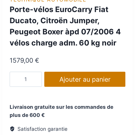
Porte-vélos EuroCarry Fiat
Ducato, Citroën Jumper,
Peugeot Boxer àpd 07/2006 4
vélos charge adm. 60 kg noir
1579,00
€
quantité
Ajouter au panier
de
Porte-
vélos
Livraison gratuite sur les commandes de
EuroCarry
plus de 600 €
Fiat
Ducato,
Satisfaction garantie
Citroën