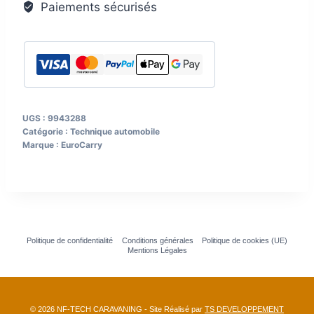
Paiements sécurisés
Jumper,
Peugeot
Boxer
àpd
07/2006
4
UGS :
9943288
vélos
Catégorie :
Technique automobile
charge
Marque :
EuroCarry
adm.
60
kg
noir
Politique de confidentialité
Conditions générales
Politique de cookies (UE)
Mentions Légales
© 2026 NF-TECH CARAVANING - Site Réalisé par
TS DEVELOPPEMENT