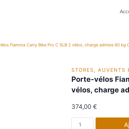
Accu
vélos Fiamma Carry Bike Pro C SLB 2 vélos, charge admise 60 kg C
STORES, AUVENTS 
Porte-vélos Fia
vélos, charge a
374,00
€
quantité
A
de