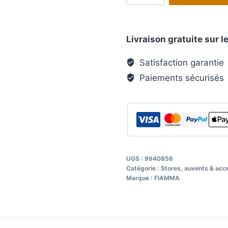
Porte-
vélos
Livraison gratuite sur
Fiamma
Carry
Satisfaction garantie
Bike
Paiements sécurisés
Pro
C
SLB
2
vélos,
charge
UGS :
9940856
admise
Catégorie :
Stores, auvents & acc
60
Marque :
FIAMMA
kg
Coul.
aluminium