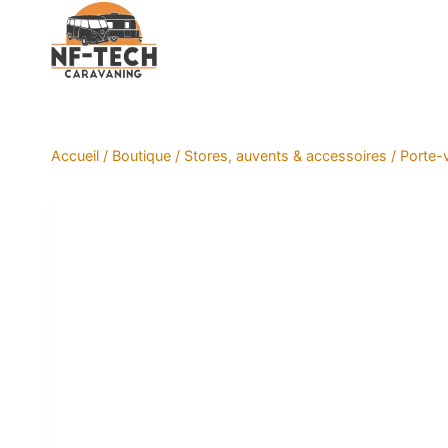
Aller
au
contenu
Accueil
/
Boutique
/
Stores, auvents & accessoires
/
Porte-