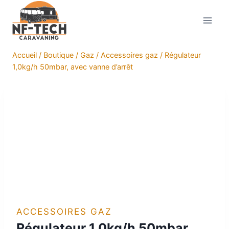
Aller
au
contenu
Accueil
/
Boutique
/
Gaz
/
Accessoires gaz
/
Régulateur
1,0kg/h 50mbar, avec vanne d’arrêt
ACCESSOIRES GAZ
Régulateur 1,0kg/h 50mbar,