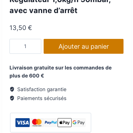
avec vanne d’arrêt
13,50
€
quantité
Ajouter au panier
de
Régulateur
1,0kg/h
Livraison gratuite sur les commandes de
50mbar,
plus de 600 €
avec
Satisfaction garantie
vanne
Paiements sécurisés
d'arrêt