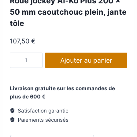
Roue jockey Al-Ko Plus 200 x
50 mm caoutchouc plein, jante
tôle
107,50
€
quantité
Ajouter au panier
de
Roue
jockey
Livraison gratuite sur les commandes de
Al-
plus de 600 €
Ko
Plus
Satisfaction garantie
200
Paiements sécurisés
x
50