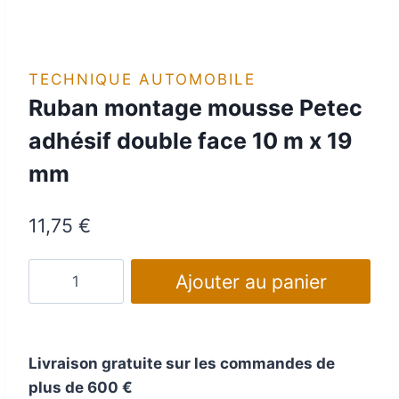
TECHNIQUE AUTOMOBILE
Ruban montage mousse Petec
adhésif double face 10 m x 19
mm
11,75
€
quantité
Ajouter au panier
de
Ruban
montage
Livraison gratuite sur les commandes de
mousse
plus de 600 €
Petec