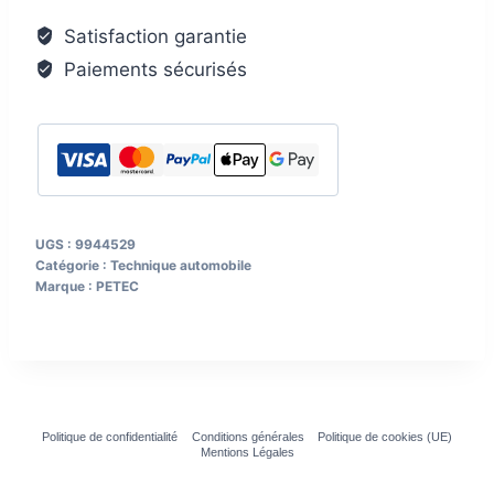
adhésif
Satisfaction garantie
double
Paiements sécurisés
face
10
m
x
19
mm
UGS :
9944529
Catégorie :
Technique automobile
Marque :
PETEC
Politique de confidentialité
Conditions générales
Politique de cookies (UE)
Mentions Légales