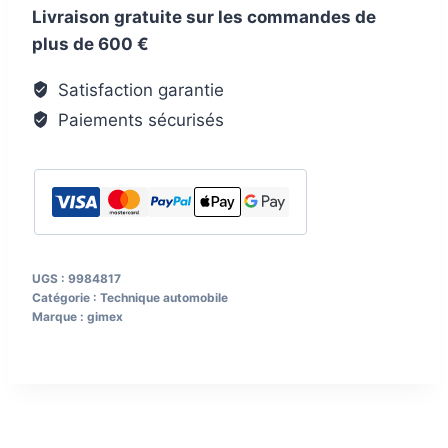
Livraison gratuite sur les commandes de
mélamine
plus de 600 €
Gimex
16
Satisfaction garantie
pcs.,
Paiements sécurisés
col.
nature
line
teak
UGS :
9984817
Catégorie :
Technique automobile
Marque :
gimex