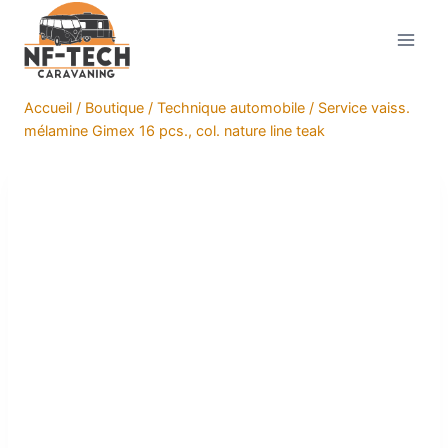
Aller
au
contenu
Accueil
/
Boutique
/
Technique automobile
/
Service vaiss.
mélamine Gimex 16 pcs., col. nature line teak