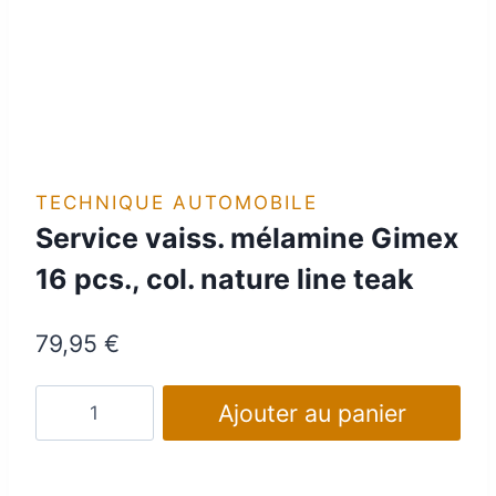
TECHNIQUE AUTOMOBILE
Service vaiss. mélamine Gimex
16 pcs., col. nature line teak
79,95
€
quantité
Ajouter au panier
de
Service
vaiss.