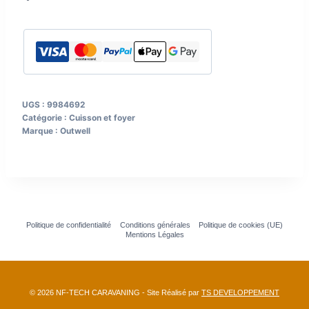
2
personnes,
bol,
2
saladiers,
couverts
UGS :
9984692
à
Catégorie :
Cuisson et foyer
salade
Marque :
Outwell
Couleur
gris
et
sable
Politique de confidentialité
Conditions générales
Politique de cookies (UE)
Mentions Légales
© 2026 NF-TECH CARAVANING - Site Réalisé par
TS DEVELOPPEMENT