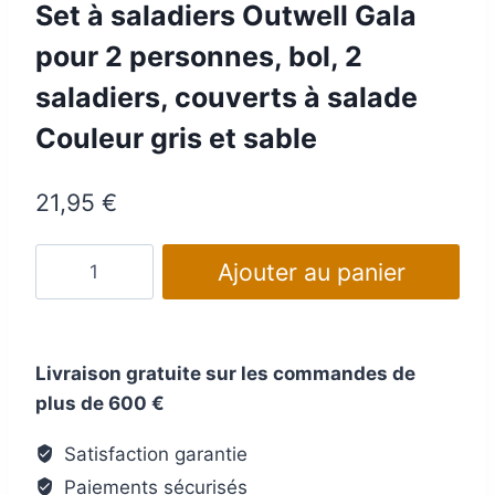
Set à saladiers Outwell Gala
pour 2 personnes, bol, 2
saladiers, couverts à salade
Couleur gris et sable
21,95
€
quantité
Ajouter au panier
de
Set
à
Livraison gratuite sur les commandes de
saladiers
plus de 600 €
Outwell
Gala
Satisfaction garantie
pour
Paiements sécurisés