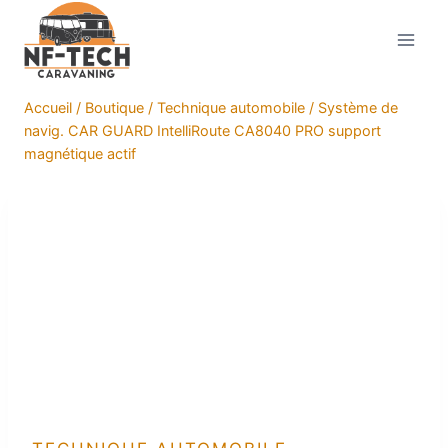
Aller
au
contenu
Accueil
/
Boutique
/
Technique automobile
/
Système de
navig. CAR GUARD IntelliRoute CA8040 PRO support
magnétique actif