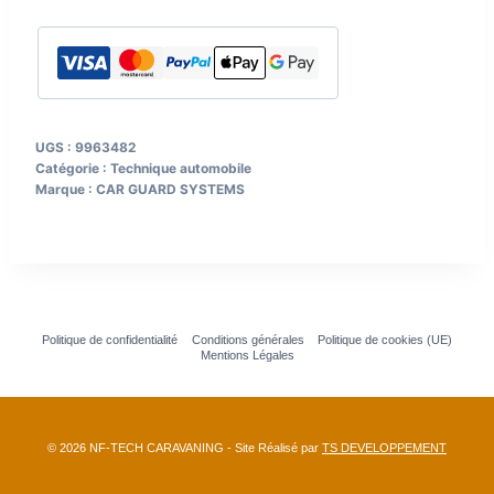
PRO
support
magnétique
actif
UGS :
9963482
Catégorie :
Technique automobile
Marque :
CAR GUARD SYSTEMS
Politique de confidentialité
Conditions générales
Politique de cookies (UE)
Mentions Légales
© 2026 NF-TECH CARAVANING - Site Réalisé par
TS DEVELOPPEMENT