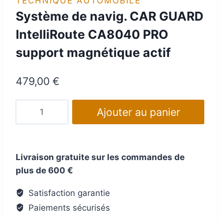
TECHNIQUE AUTOMOBILE
Système de navig. CAR GUARD
IntelliRoute CA8040 PRO
support magnétique actif
479,00
€
quantité
Ajouter au panier
de
Système
de
Livraison gratuite sur les commandes de
navig.
plus de 600 €
CAR
GUARD
Satisfaction garantie
IntelliRoute
Paiements sécurisés
CA8040