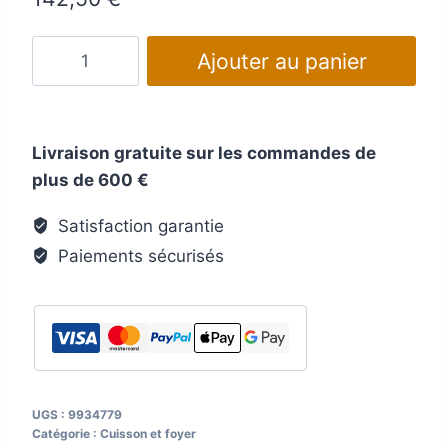
quantité
Ajouter au panier
de
Système
de
Livraison gratuite sur les commandes de
rangement
plus de 600 €
HINDERMANN
pour
Satisfaction garantie
fourgon
Paiements sécurisés
avec
filet
sans
séparation
UGS :
9934779
Catégorie :
Cuisson et foyer