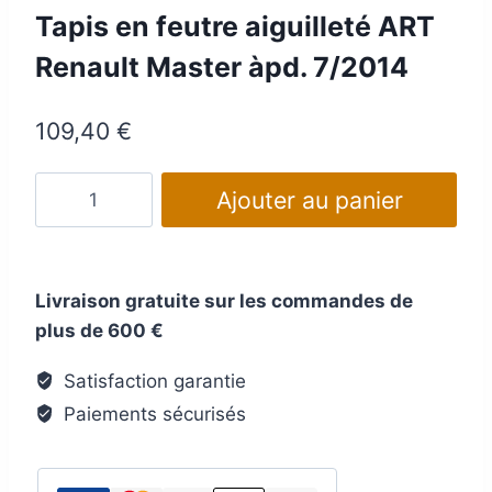
Tapis en feutre aiguilleté ART
Renault Master àpd. 7/2014
109,40
€
quantité
Ajouter au panier
de
Tapis
en
Livraison gratuite sur les commandes de
feutre
plus de 600 €
aiguilleté
ART
Satisfaction garantie
Renault
Paiements sécurisés
Master
àpd.
7/2014