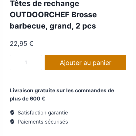
Têtes de rechange
OUTDOORCHEF Brosse
barbecue, grand, 2 pcs
22,95
€
quantité
Ajouter au panier
de
Têtes
de
Livraison gratuite sur les commandes de
rechange
plus de 600 €
OUTDOORCHEF
Brosse
Satisfaction garantie
barbecue,
Paiements sécurisés
grand,
2