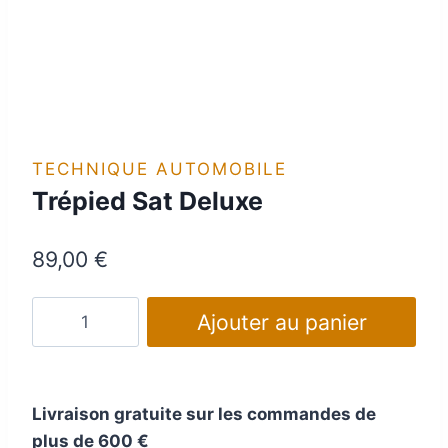
TECHNIQUE AUTOMOBILE
Trépied Sat Deluxe
89,00
€
quantité
Ajouter au panier
de
Trépied
Sat
Livraison gratuite sur les commandes de
Deluxe
plus de 600 €