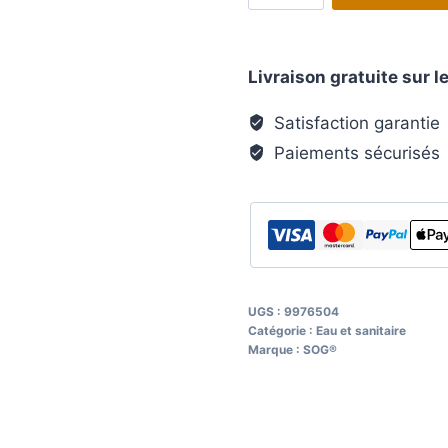
Ventilation
toilettes
Livraison gratuite sur
SOG
Type
Satisfaction garantie
H
Paiements sécurisés
-
Thetford
C
220
Ventilation
de
UGS :
9976504
toit
Catégorie :
Eau et sanitaire
Marque :
SOG®