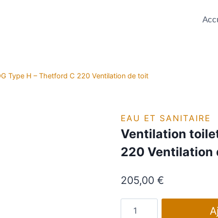
Accu
SOG Type H – Thetford C 220 Ventilation de toit
EAU ET SANITAIRE
Ventilation toil
220 Ventilation 
205,00
€
quantité
A
de